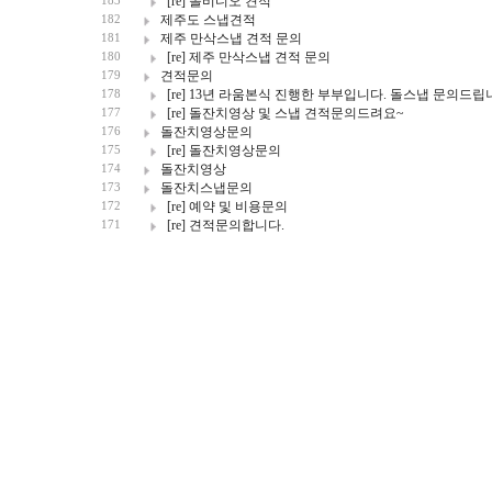
[re] 돌비디오 견적
183
제주도 스냅견적
182
제주 만삭스냅 견적 문의
181
[re] 제주 만삭스냅 견적 문의
180
견적문의
179
[re] 13년 라움본식 진행한 부부입니다. 돌스냅 문의드
178
[re] 돌잔치영상 및 스냅 견적문의드려요~
177
돌잔치영상문의
176
[re] 돌잔치영상문의
175
돌잔치영상
174
돌잔치스냅문의
173
[re] 예약 및 비용문의
172
[re] 견적문의합니다.
171