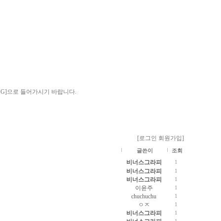
DDING]으로 들어가시기 바랍니다.
[로그인
회원가입]
글쓴이
조회
비너스그라피
1
비너스그라피
1
비너스그라피
1
이윤주
1
chuchuchu
1
ㅇㅈ
1
비너스그라피
1