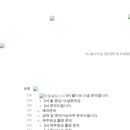
이 페이지는 [BABY & FAMI
번호
[re] 몰디브 스냅 문의합니다
190
[re] 돌 영상+스냅문의요
189
[re] 문의드립니다.
188
예약문의
187
금액 및 예약가능여부 문의드립니다.
186
제주영상 촬영 문의
185
[re] 제주영상 촬영 문의
184